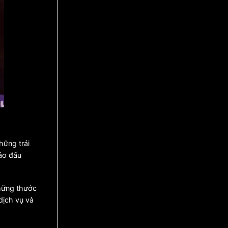
Chia
Trúng
Sẻ
Nhận
Cách
Thưởng
Nhận
Cao
Biết
Khi
Đánh
Lô
Đề
Online
hững trải
áo đấu
hững thước
dịch vụ và