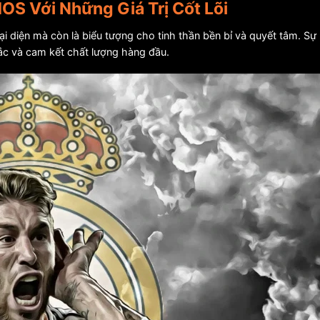
 Với Những Giá Trị Cốt Lõi
diện mà còn là biểu tượng cho tinh thần bền bỉ và quyết tâm. Sự
sắc và cam kết chất lượng hàng đầu.