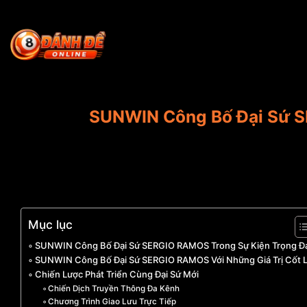
Bỏ
qua
nội
dung
SUNWIN Công Bố Đại Sứ S
Mục lục
SUNWIN Công Bố Đại Sứ SERGIO RAMOS Trong Sự Kiện Trọng Đạ
SUNWIN Công Bố Đại Sứ SERGIO RAMOS Với Những Giá Trị Cốt L
Chiến Lược Phát Triển Cùng Đại Sứ Mới
Chiến Dịch Truyền Thông Đa Kênh
Chương Trình Giao Lưu Trực Tiếp