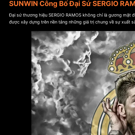
SUNWIN Công Bố Đại Sứ SERGIO RAMOS
Đại sứ thương hiệu SERGIO RAMOS không chỉ là gương mặt đại 
được xây dựng trên nền tảng những giá trị chung về sự xuất 