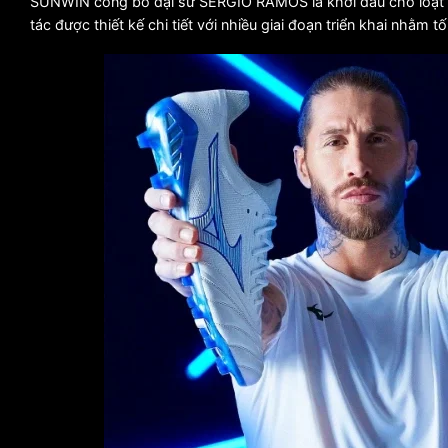
SUNWIN công bố đại sứ SERGIO RAMOS là khởi đầu cho loạt h
tác được thiết kế chi tiết với nhiều giai đoạn triển khai nhằm t