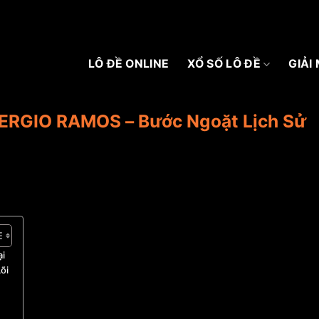
LÔ ĐỀ ONLINE
XỔ SỐ LÔ ĐỀ
GIẢI
ERGIO RAMOS – Bước Ngoặt Lịch Sử
i
õi