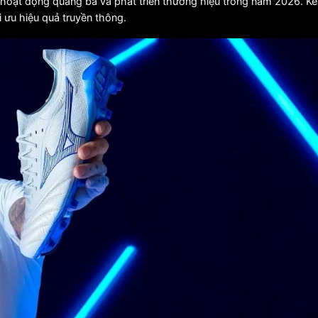
oạt động quảng bá và phát triển thương hiệu trong năm 2026. K
ối ưu hiệu quả truyền thông.