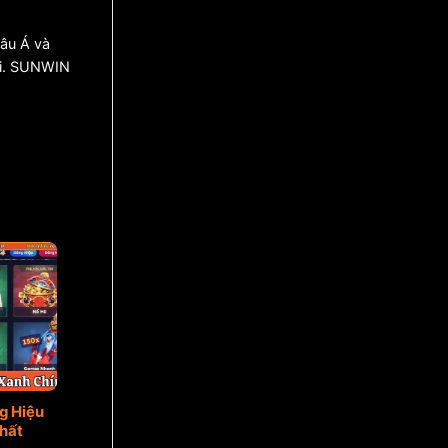
hâu Á và
ới. SUNWIN
g Hiệu
Lô Đề SIN88 – Nơi Biến Mọi Giấc
Nhất
Mơ Làm Giàu Thành Hiện Thực